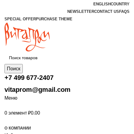
ENGLISH
COUNTRY
NEWSLETTER
CONTACT US
FAQS
SPECIAL OFFER
PURCHASE THEME
Поиск
+7 499 677-2407
vitaprom@gmail.com
Меню
0
элемент
₽
0.00
Каталог
О КОМПАНИИ